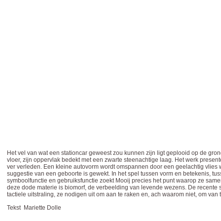
Het vel van wat een stationcar geweest zou kunnen zijn ligt geplooid op de gr
vloer, zijn oppervlak bedekt met een zwarte steenachtige laag. Het werk presentee
ver verleden. Een kleine autovorm wordt omspannen door een geelachtig vlies waar
suggestie van een geboorte is gewekt. In het spel tussen vorm en betekenis, tu
symboolfunctie en gebruiksfunctie zoekt Mooij precies het punt waarop ze samen
deze dode materie is biomorf, de verbeelding van levende wezens. De recente 
tactiele uitstraling, ze nodigen uit om aan te raken en, ach waarom niet, om van
Tekst Mariette Dolle