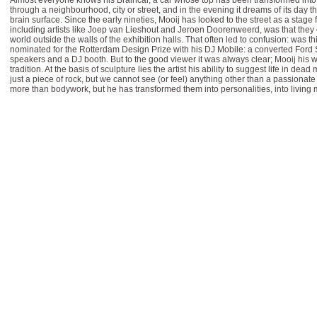
Almost everyone knows his Braincar, a car whose top has been transformed into a
through a neighbourhood, city or street, and in the evening it dreams of its day 
brain surface. Since the early nineties, Mooij has looked to the street as a stage f
including artists like Joep van Lieshout and Jeroen Doorenweerd, was that they
world outside the walls of the exhibition halls. That often led to confusion: was th
nominated for the Rotterdam Design Prize with his DJ Mobile: a converted Ford S
speakers and a DJ booth. But to the good viewer it was always clear; Mooij his wor
tradition. At the basis of sculpture lies the artist his ability to suggest life in de
just a piece of rock, but we cannot see (or feel) anything other than a passionat
more than bodywork, but he has transformed them into personalities, into living m