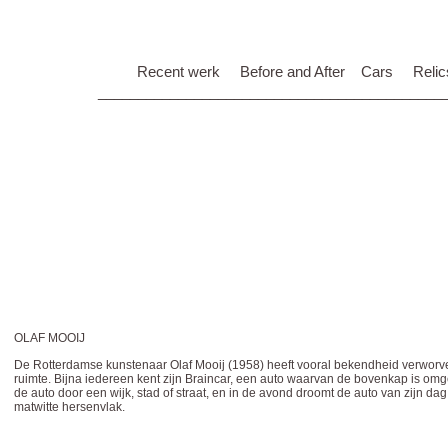
Recent werk
Before and After
Cars
Relic
___________________________________________
OLAF MOOIJ
De Rotterdamse kunstenaar Olaf Mooij (1958) heeft vooral bekendheid verworve
ruimte. Bijna iedereen kent zijn Braincar, een auto waarvan de bovenkap is omg
de auto door een wijk, stad of straat, en in de avond droomt de auto van zijn da
matwitte hersenvlak.